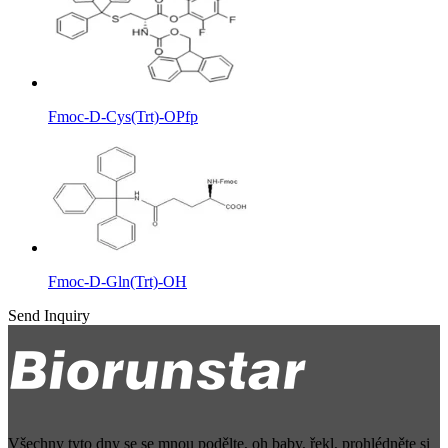
Fmoc-D-Cys(Trt)-OPfp
Fmoc-D-Gln(Trt)-OH
Send Inquiry
Všechny tyto dny se se mnou podělte, oh baby, řekl, prohlédněte si