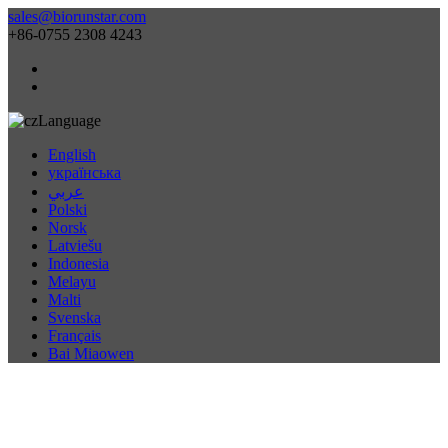
sales@biorunstar.com
+86-0755 2308 4243
Language
English
українська
عربي
Polski
Norsk
Latviešu
Indonesia
Melayu
Malti
Svenska
Français
Bai Miaowen