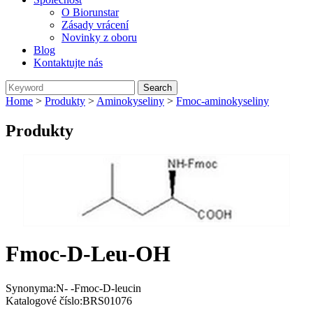
O Biorunstar
Zásady vrácení
Novinky z oboru
Blog
Kontaktujte nás
Home
>
Produkty
>
Aminokyseliny
>
Fmoc-aminokyseliny
Produkty
Fmoc-D-Leu-OH
Synonyma:N- -Fmoc-D-leucin
Katalogové číslo:BRS01076