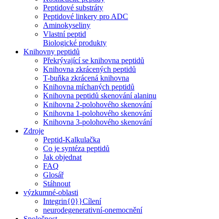
Peptidové substráty
Peptidové linkery pro ADC
Aminokyseliny
Vlastní peptid
Biologické produkty
Knihovny peptidů
Překrývající se knihovna peptidů
Knihovna zkrácených peptidů
T-buňka zkrácená knihovna
Knihovna míchaných peptidů
Knihovna peptidů skenování alaninu
Knihovna 2-polohového skenování
Knihovna 1-polohového skenování
Knihovna 3-polohového skenování
Zdroje
Peptid-Kalkulačka
Co je syntéza peptidů
Jak objednat
FAQ
Glosář
Stáhnout
výzkumné-oblasti
Integrin{0}}Cílení
neurodegenerativní-onemocnění
Společnost