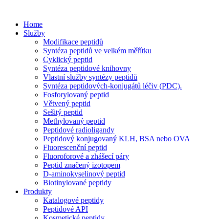
Home
Služby
Modifikace peptidů
Syntéza peptidů ve velkém měřítku
Cyklický peptid
Syntéza peptidové knihovny
Vlastní služby syntézy peptidů
Syntéza peptidových-konjugátů léčiv (PDC).
Fosforylovaný peptid
Větvený peptid
Sešitý peptid
Methylovaný peptid
Peptidové radioligandy
Peptidový konjugovaný KLH, BSA nebo OVA
Fluorescenční peptid
Fluoroforové a zhášecí páry
Peptid značený izotopem
D-aminokyselinový peptid
Biotinylované peptidy
Produkty
Katalogové peptidy
Peptidové API
Kosmetické peptidy