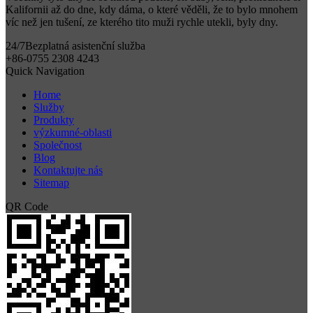
Kalifornii až do dne, kdy dáma, o které věděli, že to bylo mnohem
víc než jen tušení, ze kterého tito muži rychle utekli, byly dny.
24/7
Bezplatná asistenční služba
+86-0755 2308 4243
Quick Navigation
Home
Služby
Produkty
výzkumné-oblasti
Společnost
Blog
Kontaktujte nás
Sitemap
QR Code