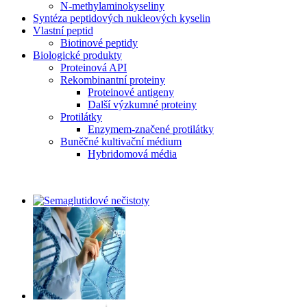
N-methylaminokyseliny
Syntéza peptidových nukleových kyselin
Vlastní peptid
Biotinové peptidy
Biologické produkty
Proteinová API
Rekombinantní proteiny
Proteinové antigeny
Další výzkumné proteiny
Protilátky
Enzymem-značené protilátky
Buněčné kultivační médium
Hybridomová média
Latest Products