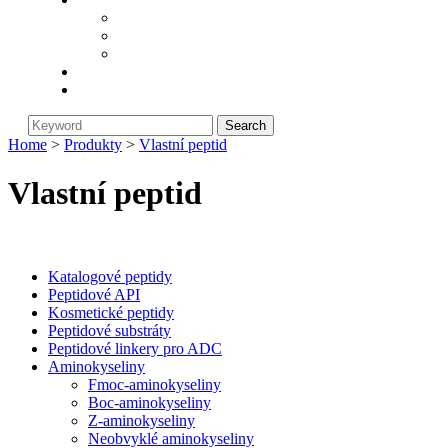
O Biorunstar
Zásady vrácení
Novinky z oboru
Blog
Kontaktujte nás
Home
>
Produkty
>
Vlastní peptid
Vlastní peptid
Categories
Katalogové peptidy
Peptidové API
Kosmetické peptidy
Peptidové substráty
Peptidové linkery pro ADC
Aminokyseliny
Fmoc-aminokyseliny
Boc-aminokyseliny
Z-aminokyseliny
Neobvyklé aminokyseliny