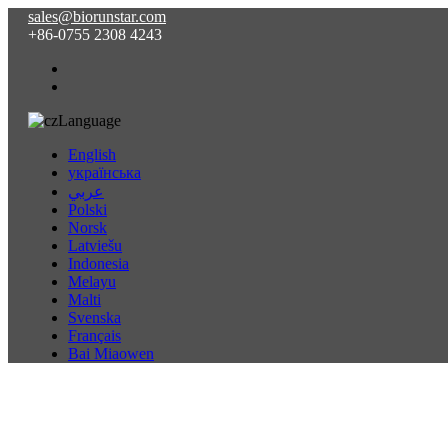
sales@biorunstar.com
+86-0755 2308 4243
Language
English
українська
عربي
Polski
Norsk
Latviešu
Indonesia
Melayu
Malti
Svenska
Français
Bai Miaowen