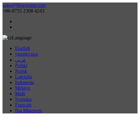
sales@biorunstar.com
+86-0755 2308 4243
Language
English
українська
عربي
Polski
Norsk
Latviešu
Indonesia
Melayu
Malti
Svenska
Français
Bai Miaowen