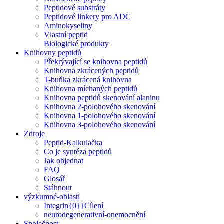
Peptidové substráty
Peptidové linkery pro ADC
Aminokyseliny
Vlastní peptid
Biologické produkty
Knihovny peptidů
Překrývající se knihovna peptidů
Knihovna zkrácených peptidů
T-buňka zkrácená knihovna
Knihovna míchaných peptidů
Knihovna peptidů skenování alaninu
Knihovna 2-polohového skenování
Knihovna 1-polohového skenování
Knihovna 3-polohového skenování
Zdroje
Peptid-Kalkulačka
Co je syntéza peptidů
Jak objednat
FAQ
Glosář
Stáhnout
výzkumné-oblasti
Integrin{0}}Cílení
neurodegenerativní-onemocnění
Společnost