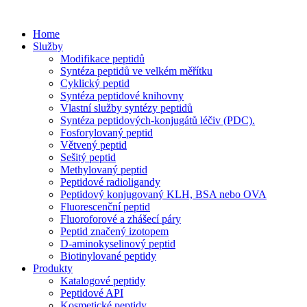
Home
Služby
Modifikace peptidů
Syntéza peptidů ve velkém měřítku
Cyklický peptid
Syntéza peptidové knihovny
Vlastní služby syntézy peptidů
Syntéza peptidových-konjugátů léčiv (PDC).
Fosforylovaný peptid
Větvený peptid
Sešitý peptid
Methylovaný peptid
Peptidové radioligandy
Peptidový konjugovaný KLH, BSA nebo OVA
Fluorescenční peptid
Fluoroforové a zhášecí páry
Peptid značený izotopem
D-aminokyselinový peptid
Biotinylované peptidy
Produkty
Katalogové peptidy
Peptidové API
Kosmetické peptidy