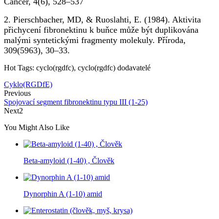
Cancer, 4(6), 528–537
2. Pierschbacher, MD, & Ruoslahti, E. (1984). Aktivita
přichycení fibronektinu k buňce může být duplikována
malými syntetickými fragmenty molekuly. Příroda,
309(5963), 30–33.
Hot Tags: cyclo(rgdfc), cyclo(rgdfc) dodavatelé
Cyklo(RGDfE)
Previous
Spojovací segment fibronektinu typu III (1-25)
Next2
You Might Also Like
Beta-amyloid (1-40) , Člověk
Dynorphin A (1-10) amid