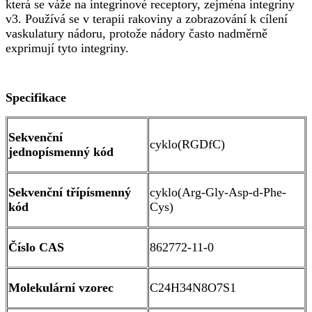
která se váže na integrinové receptory, zejména integriny
v3. Používá se v terapii rakoviny a zobrazování k cílení
vaskulatury nádoru, protože nádory často nadměrně
exprimují tyto integriny.
Specifikace
Sekvenční
cyklo(RGDfC)
jednopísmenný kód
Sekvenční třípísmenný
cyklo(Arg-Gly-Asp-d-Phe-
kód
Cys)
Číslo CAS
862772-11-0
Molekulární vzorec
C24H34N8O7S1