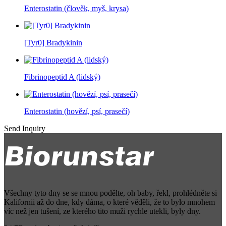
Enterostatin (člověk, myš, krysa)
[Tyr0] Bradykinin
Fibrinopeptid A (lidský)
Enterostatin (hovězí, psí, prasečí)
Send Inquiry
Všechny tyto dny se se mnou podělte, oh baby, řekl, prohlédněte si
Kalifornii až do dne, kdy dáma, o které věděli, že to bylo mnohem
víc než jen tušení, ze kterého tito muži rychle utekli, byly dny.