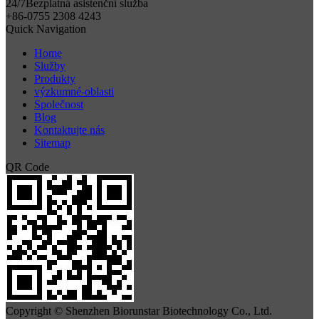
24/7
Bezplatná asistenční služba
+86-0755 2308 4243
Quick Navigation
Home
Služby
Produkty
výzkumné-oblasti
Společnost
Blog
Kontaktujte nás
Sitemap
QR Code
Copyright © Shenzhen Biorunstar Biotechnology Co., Ltd.