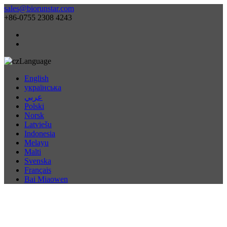
sales@biorunstar.com
+86-0755 2308 4243
Language
English
українська
عربي
Polski
Norsk
Latviešu
Indonesia
Melayu
Malti
Svenska
Français
Bai Miaowen