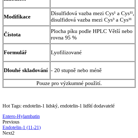
Disulfidová vazba mezi Cys¹ a Cys¹¹,
Modifikace
disulfidová vazba mezi Cys³ a Cys¹¹
Plocha píku podle HPLC Větší nebo
Čistota
rovna 95 %
Formulář
Lyofilizované
Dlouhé skladování
- 20 stupně nebo méně
Pouze pro výzkumné použití.
Hot Tags: endotelin-1 lidský, endotelin-1 lidští dodavatelé
Entero-Hylambatin
Previous
Endotelin-1 (11-21)
Next2