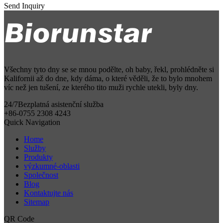
Send Inquiry
Všechny tyto dny se se mnou podělte, oh baby, řekl, prohlédněte si
Kalifornii až do dne, kdy dáma, o které věděli, že to bylo mnohem
víc než jen tušení, ze kterého tito muži rychle utekli, byly dny.
24/7
Bezplatná asistenční služba
+86-0755 2308 4243
Quick Navigation
Home
Služby
Produkty
výzkumné-oblasti
Společnost
Blog
Kontaktujte nás
Sitemap
QR Code