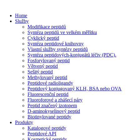
Home
Služby
Modifikace peptidů
Syntéza peptidů ve velkém měřítku
Cyklický peptid
Syntéza peptidové knihovny
Vlastní služby syntézy peptidů
Syntéza peptidových-konjugátů léčiv (PDC).
Fosforylovaný peptid
Větvený peptid
Sešitý peptid
Methylovaný peptid
Peptidové radioligandy
Peptidový konjugovaný KLH, BSA nebo OVA
Fluorescenční peptid
Fluoroforové a zhášecí páry
Peptid značený izotopem
D-aminokyselinový peptid
Biotinylované peptidy
Produkty
Katalogové peptidy
Peptidové API
Kosmetické peptidy