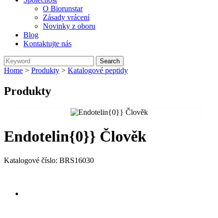
O Biorunstar
Zásady vrácení
Novinky z oboru
Blog
Kontaktujte nás
Home
>
Produkty
>
Katalogové peptidy
Produkty
Endotelin{0}} Člověk
Katalogové číslo: BRS16030
Send Inquiry
Přehled