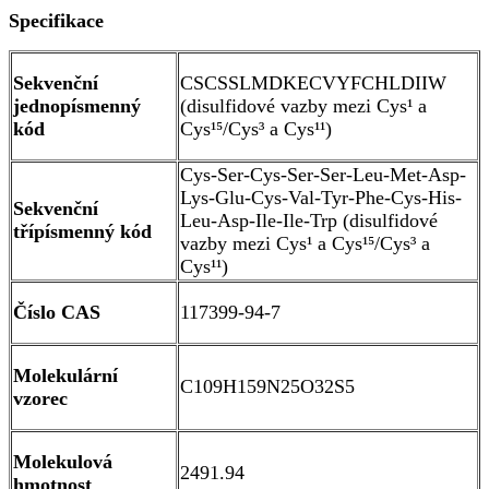
Specifikace
Sekvenční
CSCSSLMDKECVYFCHLDIIW
jednopísmenný
(disulfidové vazby mezi Cys¹ a
kód
Cys¹⁵/Cys³ a Cys¹¹)
Cys-Ser-Cys-Ser-Ser-Leu-Met-Asp-
Lys-Glu-Cys-Val-Tyr-Phe-Cys-His-
Sekvenční
Leu-Asp-Ile-Ile-Trp (disulfidové
třípísmenný kód
vazby mezi Cys¹ a Cys¹⁵/Cys³ a
Cys¹¹)
Číslo CAS
117399-94-7
Molekulární
C109H159N25O32S5
vzorec
Molekulová
2491.94
hmotnost