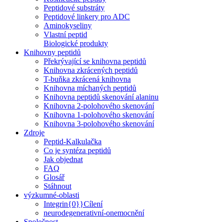
Peptidové substráty
Peptidové linkery pro ADC
Aminokyseliny
Vlastní peptid
Biologické produkty
Knihovny peptidů
Překrývající se knihovna peptidů
Knihovna zkrácených peptidů
T-buňka zkrácená knihovna
Knihovna míchaných peptidů
Knihovna peptidů skenování alaninu
Knihovna 2-polohového skenování
Knihovna 1-polohového skenování
Knihovna 3-polohového skenování
Zdroje
Peptid-Kalkulačka
Co je syntéza peptidů
Jak objednat
FAQ
Glosář
Stáhnout
výzkumné-oblasti
Integrin{0}}Cílení
neurodegenerativní-onemocnění
Společnost