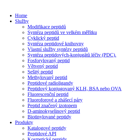
Home
Služby
Modifikace peptidů
Syntéza peptidů ve velkém měřítku
Cyklický peptid
Syntéza peptidové knihovny
Vlastní služby syntézy peptidů
Syntéza peptidových-konjugátů léčiv (PDC).
Fosforylovaný peptid
Větvený peptid
Sešitý peptid
Methylovaný peptid
Peptidové radioligandy
Peptidový konjugovaný KLH, BSA nebo OVA
Fluorescenční peptid
Fluoroforové a zhášecí páry
Peptid značený izotopem
D-aminokyselinový peptid
Biotinylované peptidy
Produkty
Katalogové peptidy
Peptidové API
Kosmetické peptidy