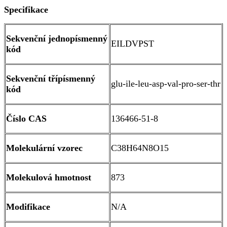
Specifikace
Sekvenční jednopísmenný
EILDVPST
kód
Sekvenční třípísmenný
glu-ile-leu-asp-val-pro-ser-thr
kód
Číslo CAS
136466-51-8
Molekulární vzorec
C38H64N8O15
Molekulová hmotnost
873
Modifikace
N/A