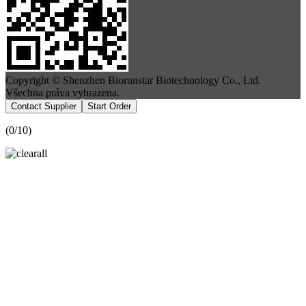
Copyright © Shenzhen Biorunstar Biotechnology Co., Ltd.
Všechna práva vyhrazena.
Contact Supplier
Start Order
(
0
/10)