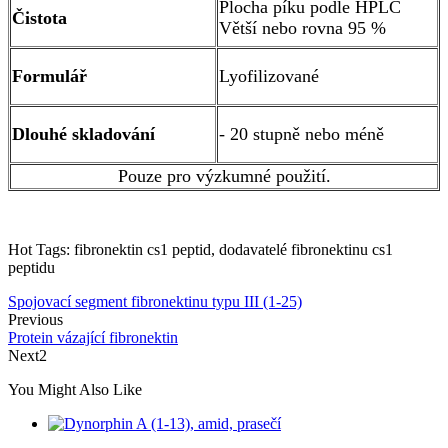
Plocha píku podle HPLC
Čistota
Větší nebo rovna 95 %
Formulář
Lyofilizované
Dlouhé skladování
- 20 stupně nebo méně
Pouze pro výzkumné použití.
Hot Tags: fibronektin cs1 peptid, dodavatelé fibronektinu cs1
peptidu
Spojovací segment fibronektinu typu III (1-25)
Previous
Protein vázající fibronektin
Next2
You Might Also Like