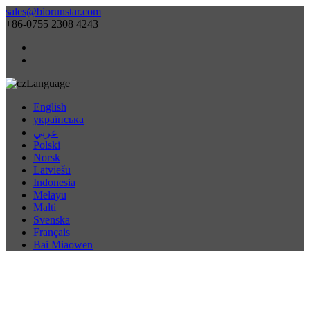
sales@biorunstar.com
+86-0755 2308 4243
Language
English
українська
عربي
Polski
Norsk
Latviešu
Indonesia
Melayu
Malti
Svenska
Français
Bai Miaowen