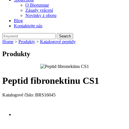
O Biorunstar
Zásady vrácení
Novinky z oboru
Blog
Kontaktujte nás
Home
>
Produkty
>
Katalogové peptidy
Produkty
Peptid fibronektinu CS1
Katalogové číslo: BRS16045
Send Inquiry
Přehled