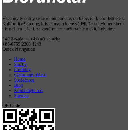
Všechny tyto dny se se mnou podělte, oh baby, řekl, prohlédněte si
Kalifornii až do dne, kdy dáma, o které věděli, že to bylo mnohem
víc než jen tušení, ze kterého tito muži rychle utekli, byly dny.
24/7
Bezplatná asistenční služba
+86-0755 2308 4243
Quick Navigation
Home
Služby
Produkty
výzkumné-oblasti
Společnost
Blog
Kontaktujte nás
Sitemap
QR Code