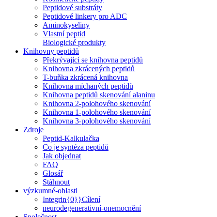
Peptidové substráty
Peptidové linkery pro ADC
Aminokyseliny
Vlastní peptid
Biologické produkty
Knihovny peptidů
Překrývající se knihovna peptidů
Knihovna zkrácených peptidů
T-buňka zkrácená knihovna
Knihovna míchaných peptidů
Knihovna peptidů skenování alaninu
Knihovna 2-polohového skenování
Knihovna 1-polohového skenování
Knihovna 3-polohového skenování
Zdroje
Peptid-Kalkulačka
Co je syntéza peptidů
Jak objednat
FAQ
Glosář
Stáhnout
výzkumné-oblasti
Integrin{0}}Cílení
neurodegenerativní-onemocnění
Společnost