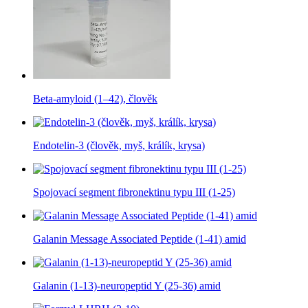
Beta-amyloid (1–42), člověk
Endotelin-3 (člověk, myš, králík, krysa)
Spojovací segment fibronektinu typu III (1-25)
Galanin Message Associated Peptide (1-41) amid
Galanin (1-13)-neuropeptid Y (25-36) amid