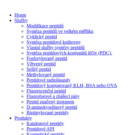
Home
Služby
Modifikace peptidů
Syntéza peptidů ve velkém měřítku
Cyklický peptid
Syntéza peptidové knihovny
Vlastní služby syntézy peptidů
Syntéza peptidových-konjugátů léčiv (PDC).
Fosforylovaný peptid
Větvený peptid
Sešitý peptid
Methylovaný peptid
Peptidové radioligandy
Peptidový konjugovaný KLH, BSA nebo OVA
Fluorescenční peptid
Fluoroforové a zhášecí páry
Peptid značený izotopem
D-aminokyselinový peptid
Biotinylované peptidy
Produkty
Katalogové peptidy
Peptidové API
Kosmetické peptidy