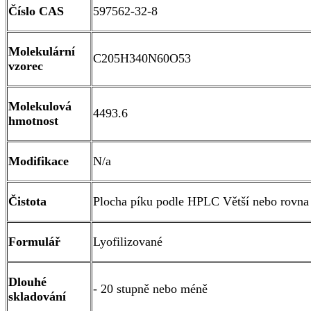
Číslo CAS
597562-32-8
Molekulární
C205H340N60O53
vzorec
Molekulová
4493.6
hmotnost
Modifikace
N/a
Čistota
Plocha píku podle HPLC Větší nebo rovna
Formulář
Lyofilizované
Dlouhé
- 20 stupně nebo méně
skladování