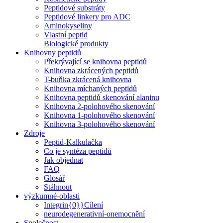
Peptidové substráty
Peptidové linkery pro ADC
Aminokyseliny
Vlastní peptid
Biologické produkty
Knihovny peptidů
Překrývající se knihovna peptidů
Knihovna zkrácených peptidů
T-buňka zkrácená knihovna
Knihovna míchaných peptidů
Knihovna peptidů skenování alaninu
Knihovna 2-polohového skenování
Knihovna 1-polohového skenování
Knihovna 3-polohového skenování
Zdroje
Peptid-Kalkulačka
Co je syntéza peptidů
Jak objednat
FAQ
Glosář
Stáhnout
výzkumné-oblasti
Integrin{0}}Cílení
neurodegenerativní-onemocnění
Společnost