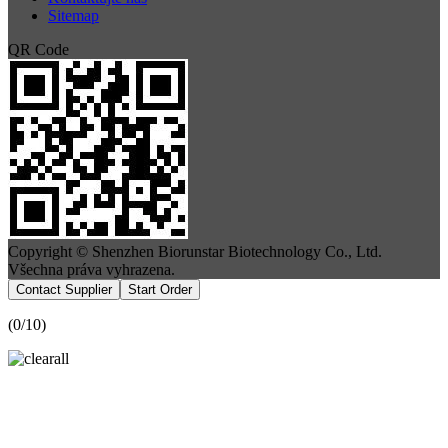
Sitemap
QR Code
Copyright © Shenzhen Biorunstar Biotechnology Co., Ltd.
Všechna práva vyhrazena.
Contact Supplier
Start Order
(
0
/10)