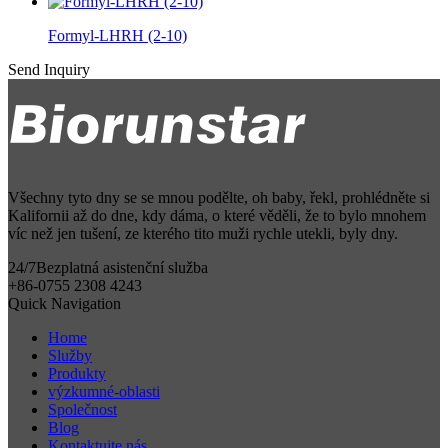
Formyl-LHRH (2-10)
Send Inquiry
Všechny tyto dny se se mnou podělte, oh baby, řekl, prohlédněte si
Kalifornii až do dne, kdy dáma, o které věděli, že to bylo mnohem
víc než jen tušení, ze kterého tito muži rychle utekli, byly dny.
24/7
Bezplatná asistenční služba
+86-0755 2308 4243
Quick Navigation
Home
Služby
Produkty
výzkumné-oblasti
Společnost
Blog
Kontaktujte nás