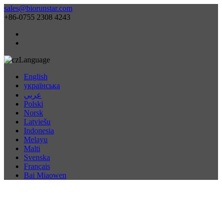
sales@biorunstar.com
+86-0755 2308 4243
Language
English
українська
عربي
Polski
Norsk
Latviešu
Indonesia
Melayu
Malti
Svenska
Français
Bai Miaowen