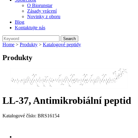
O Biorunstar
Zásady vrácení
Novinky z oboru
Blog
Kontaktujte nás
Home
>
Produkty
>
Katalogové peptidy
Produkty
LL-37, Antimikrobiální peptid
Katalogové číslo: BRS16154
Send Inquiry
Přehled