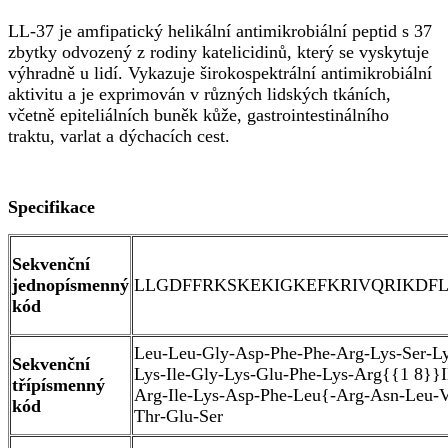
LL-37 je amfipatický helikální antimikrobiální peptid s 37
zbytky odvozený z rodiny katelicidinů, který se vyskytuje
výhradně u lidí. Vykazuje širokospektrální antimikrobiální
aktivitu a je exprimován v různých lidských tkáních,
včetně epiteliálních buněk kůže, gastrointestinálního
traktu, varlat a dýchacích cest.
Specifikace
Sekvenční
jednopísmenný
LLGDFFRKSKEKIGKEFKRIVQRIKDF
kód
Leu-Leu-Gly-Asp-Phe-Phe-Arg-Lys-Ser-L
Sekvenční
Lys-Ile-Gly-Lys-Glu-Phe-Lys-Arg{{1 8}}I
třípísmenný
Arg-Ile-Lys-Asp-Phe-Leu{-Arg-Asn-Leu-V
kód
Thr-Glu-Ser