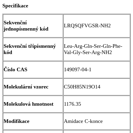
Specifikace
Sekvenční
LRQSQFVGSR-NH2
jednopísmenný kód
Sekvenční třípísmenný
Leu-Arg-Gln-Ser-Gln-Phe-
kód
Val-Gly-Ser-Arg-NH2
Číslo CAS
149097-04-1
Molekulární vzorec
C50H85N19O14
Molekulová hmotnost
1176.35
Modifikace
Amidace C-konce