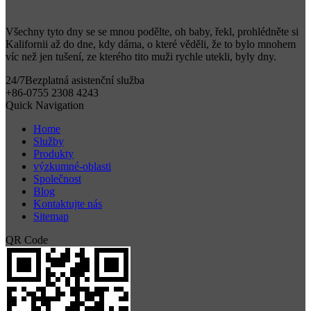
Všechny tyto dny se se mnou podělte, oh baby, řekl, prohlédněte si
Kalifornii až do dne, kdy dáma, o které věděli, že to bylo mnohem
víc než jen tušení, ze kterého tito muži rychle utekli, byly dny.
24/7
Bezplatná asistenční služba
+86-0755 2308 4243
Quick Navigation
Home
Služby
Produkty
výzkumné-oblasti
Společnost
Blog
Kontaktujte nás
Sitemap
QR Code