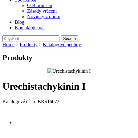
O Biorunstar
Zásady vrácení
Novinky z oboru
Blog
Kontaktujte nás
Home
>
Produkty
>
Katalogové peptidy
Produkty
Urechistachykinin I
Katalogové číslo: BRS16072
Send Inquiry
Přehled