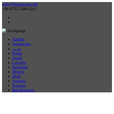
sales@biorunstar.com
+86-0755 2308 4243
Language
English
українська
عربي
Polski
Norsk
Latviešu
Indonesia
Melayu
Malti
Svenska
Français
Bai Miaowen