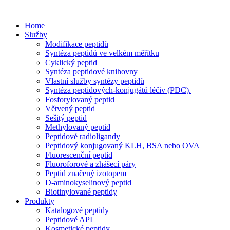
Home
Služby
Modifikace peptidů
Syntéza peptidů ve velkém měřítku
Cyklický peptid
Syntéza peptidové knihovny
Vlastní služby syntézy peptidů
Syntéza peptidových-konjugátů léčiv (PDC).
Fosforylovaný peptid
Větvený peptid
Sešitý peptid
Methylovaný peptid
Peptidové radioligandy
Peptidový konjugovaný KLH, BSA nebo OVA
Fluorescenční peptid
Fluoroforové a zhášecí páry
Peptid značený izotopem
D-aminokyselinový peptid
Biotinylované peptidy
Produkty
Katalogové peptidy
Peptidové API
Kosmetické peptidy