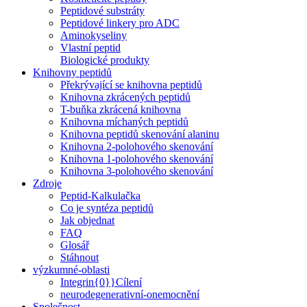
Peptidové substráty
Peptidové linkery pro ADC
Aminokyseliny
Vlastní peptid
Biologické produkty
Knihovny peptidů
Překrývající se knihovna peptidů
Knihovna zkrácených peptidů
T-buňka zkrácená knihovna
Knihovna míchaných peptidů
Knihovna peptidů skenování alaninu
Knihovna 2-polohového skenování
Knihovna 1-polohového skenování
Knihovna 3-polohového skenování
Zdroje
Peptid-Kalkulačka
Co je syntéza peptidů
Jak objednat
FAQ
Glosář
Stáhnout
výzkumné-oblasti
Integrin{0}}Cílení
neurodegenerativní-onemocnění
Společnost