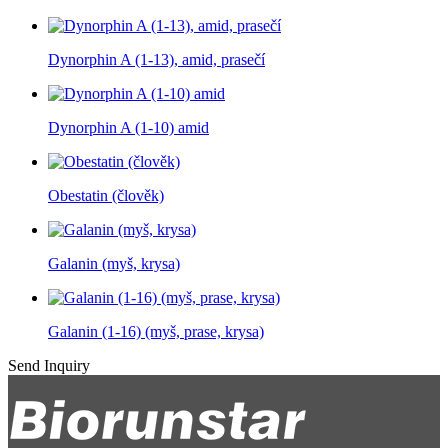
Dynorphin A (1-13), amid, prasečí
Dynorphin A (1-10) amid
Obestatin (člověk)
Galanin (myš, krysa)
Galanin (1-16) (myš, prase, krysa)
Send Inquiry