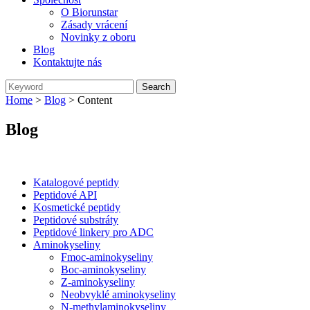
O Biorunstar
Zásady vrácení
Novinky z oboru
Blog
Kontaktujte nás
Home
>
Blog
> Content
Blog
Categories
Katalogové peptidy
Peptidové API
Kosmetické peptidy
Peptidové substráty
Peptidové linkery pro ADC
Aminokyseliny
Fmoc-aminokyseliny
Boc-aminokyseliny
Z-aminokyseliny
Neobvyklé aminokyseliny
N-methylaminokyseliny