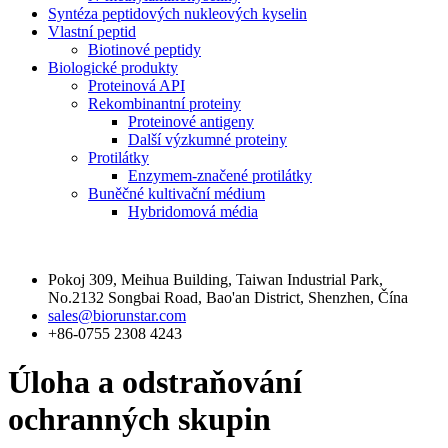
Syntéza peptidových nukleových kyselin
Vlastní peptid
Biotinové peptidy
Biologické produkty
Proteinová API
Rekombinantní proteiny
Proteinové antigeny
Další výzkumné proteiny
Protilátky
Enzymem-značené protilátky
Buněčné kultivační médium
Hybridomová média
Kontaktujte nás
Pokoj 309, Meihua Building, Taiwan Industrial Park,
No.2132 Songbai Road, Bao'an District, Shenzhen, Čína
sales@biorunstar.com
+86-0755 2308 4243
Úloha a odstraňování
ochranných skupin