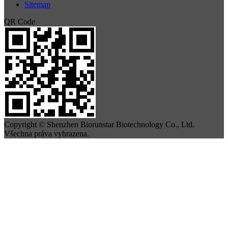
Sitemap
QR Code
Copyright © Shenzhen Biorunstar Biotechnology Co., Ltd.
Všechna práva vyhrazena.