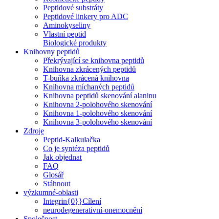
Peptidové substráty
Peptidové linkery pro ADC
Aminokyseliny
Vlastní peptid
Biologické produkty
Knihovny peptidů
Překrývající se knihovna peptidů
Knihovna zkrácených peptidů
T-buňka zkrácená knihovna
Knihovna míchaných peptidů
Knihovna peptidů skenování alaninu
Knihovna 2-polohového skenování
Knihovna 1-polohového skenování
Knihovna 3-polohového skenování
Zdroje
Peptid-Kalkulačka
Co je syntéza peptidů
Jak objednat
FAQ
Glosář
Stáhnout
výzkumné-oblasti
Integrin{0}}Cílení
neurodegenerativní-onemocnění
Společnost