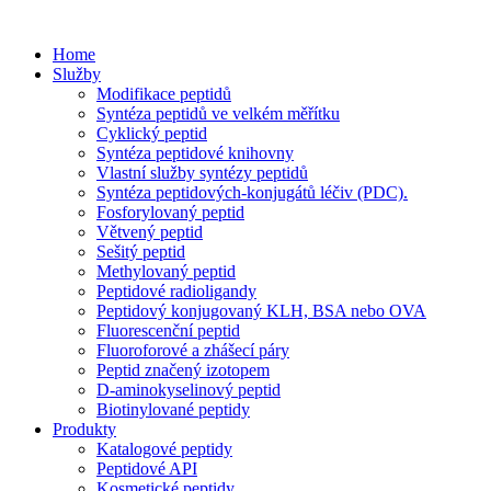
Home
Služby
Modifikace peptidů
Syntéza peptidů ve velkém měřítku
Cyklický peptid
Syntéza peptidové knihovny
Vlastní služby syntézy peptidů
Syntéza peptidových-konjugátů léčiv (PDC).
Fosforylovaný peptid
Větvený peptid
Sešitý peptid
Methylovaný peptid
Peptidové radioligandy
Peptidový konjugovaný KLH, BSA nebo OVA
Fluorescenční peptid
Fluoroforové a zhášecí páry
Peptid značený izotopem
D-aminokyselinový peptid
Biotinylované peptidy
Produkty
Katalogové peptidy
Peptidové API
Kosmetické peptidy