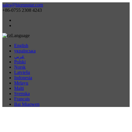
sales@biorunstar.com
+86-0755 2308 4243
Language
English
українська
عربي
Polski
Norsk
Latviešu
Indonesia
Melayu
Malti
Svenska
Français
Bai Miaowen