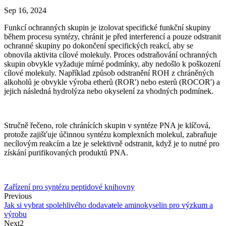
Sep 16, 2024
Funkcí ochranných skupin je izolovat specifické funkční skupiny
během procesu syntézy, chránit je před interferencí a pouze odstranit
ochranné skupiny po dokončení specifických reakcí, aby se
obnovila aktivita cílové molekuly. Proces odstraňování ochranných
skupin obvykle vyžaduje mírné podmínky, aby nedošlo k poškození
cílové molekuly. Například způsob odstranění ROH z chráněných
alkoholů je obvykle výroba etherů (ROR') nebo esterů (ROCOR') a
jejich následná hydrolýza nebo okyselení za vhodných podmínek.
Stručně řečeno, role chránících skupin v syntéze PNA je klíčová,
protože zajišťuje účinnou syntézu komplexních molekul, zabraňuje
necílovým reakcím a lze je selektivně odstranit, když je to nutné pro
získání purifikovaných produktů PNA.
Zařízení pro syntézu peptidové knihovny
Previous
Jak si vybrat spolehlivého dodavatele aminokyselin pro výzkum a
výrobu
Next2