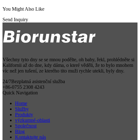
You Might Also Like
Send Inquiry
Všechny tyto dny se se mnou podělte, oh baby, řekl, prohlédněte si
Kalifornii až do dne, kdy dáma, o které věděli, že to bylo mnohem
víc než jen tušení, ze kterého tito muži rychle utekli, byly dny.
24/7
Bezplatná asistenční služba
+86-0755 2308 4243
Quick Navigation
Home
Služby
Produkty
výzkumné-oblasti
Společnost
Blog
Kontaktujte nás