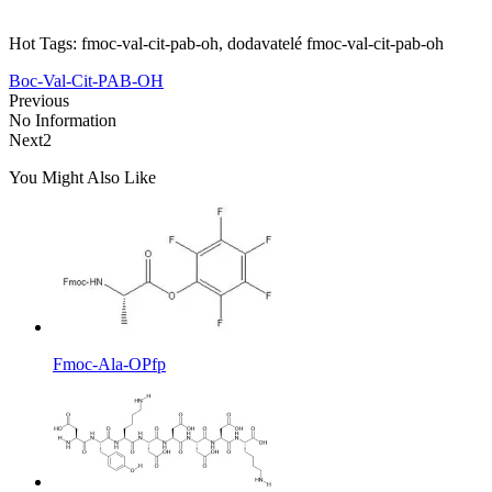
Hot Tags: fmoc-val-cit-pab-oh, dodavatelé fmoc-val-cit-pab-oh
Boc-Val-Cit-PAB-OH
Previous
No Information
Next2
You Might Also Like
Fmoc-Ala-OPfp