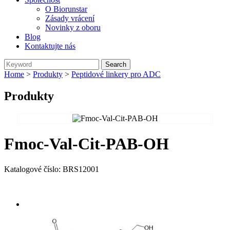
O Biorunstar
Zásady vrácení
Novinky z oboru
Blog
Kontaktujte nás
Home
>
Produkty
>
Peptidové linkery pro ADC
Produkty
Fmoc-Val-Cit-PAB-OH
Katalogové číslo: BRS12001
Send Inquiry
Přehled