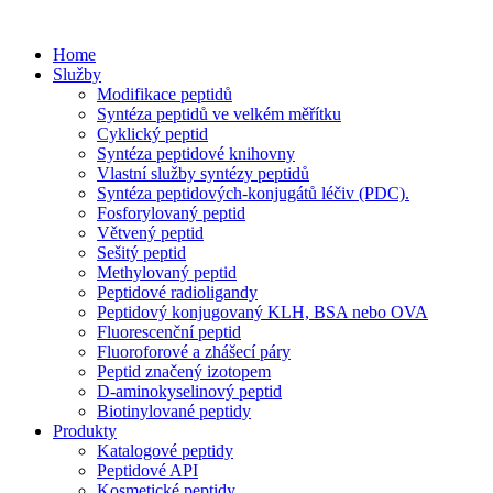
Home
Služby
Modifikace peptidů
Syntéza peptidů ve velkém měřítku
Cyklický peptid
Syntéza peptidové knihovny
Vlastní služby syntézy peptidů
Syntéza peptidových-konjugátů léčiv (PDC).
Fosforylovaný peptid
Větvený peptid
Sešitý peptid
Methylovaný peptid
Peptidové radioligandy
Peptidový konjugovaný KLH, BSA nebo OVA
Fluorescenční peptid
Fluoroforové a zhášecí páry
Peptid značený izotopem
D-aminokyselinový peptid
Biotinylované peptidy
Produkty
Katalogové peptidy
Peptidové API
Kosmetické peptidy