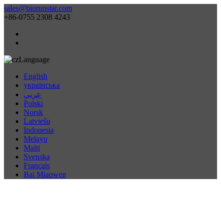
sales@biorunstar.com
+86-0755 2308 4243
Language
English
українська
عربي
Polski
Norsk
Latviešu
Indonesia
Melayu
Malti
Svenska
Français
Bai Miaowen