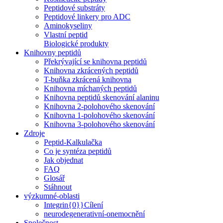
Peptidové substráty
Peptidové linkery pro ADC
Aminokyseliny
Vlastní peptid
Biologické produkty
Knihovny peptidů
Překrývající se knihovna peptidů
Knihovna zkrácených peptidů
T-buňka zkrácená knihovna
Knihovna míchaných peptidů
Knihovna peptidů skenování alaninu
Knihovna 2-polohového skenování
Knihovna 1-polohového skenování
Knihovna 3-polohového skenování
Zdroje
Peptid-Kalkulačka
Co je syntéza peptidů
Jak objednat
FAQ
Glosář
Stáhnout
výzkumné-oblasti
Integrin{0}}Cílení
neurodegenerativní-onemocnění
Společnost