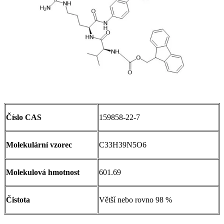
Číslo CAS
159858-22-7
Molekulární vzorec
C33H39N5O6
Molekulová hmotnost
601.69
Čistota
Větší nebo rovno 98 %