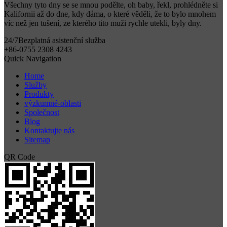
Všechny tyto dny se se mnou podělte, oh baby, řekl, prohlédněte si
Kalifornii až do dne, kdy dáma, o které věděli, že to bylo mnohem
víc než jen tušení, ze kterého tito muži rychle utekli, byly dny.
24/7
Bezplatná asistenční služba
+86-0755 2308 4243
Quick Navigation
Home
Služby
Produkty
výzkumné-oblasti
Společnost
Blog
Kontaktujte nás
Sitemap
QR Code