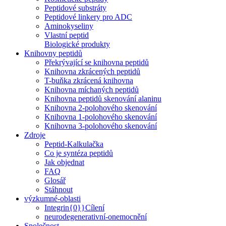
Peptidové substráty
Peptidové linkery pro ADC
Aminokyseliny
Vlastní peptid
Biologické produkty
Knihovny peptidů
Překrývající se knihovna peptidů
Knihovna zkrácených peptidů
T-buňka zkrácená knihovna
Knihovna míchaných peptidů
Knihovna peptidů skenování alaninu
Knihovna 2-polohového skenování
Knihovna 1-polohového skenování
Knihovna 3-polohového skenování
Zdroje
Peptid-Kalkulačka
Co je syntéza peptidů
Jak objednat
FAQ
Glosář
Stáhnout
výzkumné-oblasti
Integrin{0}}Cílení
neurodegenerativní-onemocnění
Společnost