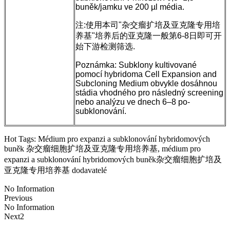
buněk/jamku ve 200 µl média.
注:使用本司"杂交瘤扩培及亚克隆专用培
养基"培养后的亚克隆一般第6-8日即可开
始下游检测筛选.
Poznámka: Subklony kultivované
pomocí hybridoma Cell Expansion and
Subcloning Medium obvykle dosáhnou
stádia vhodného pro následný screening
nebo analýzu ve dnech 6–8 po-
subklonování.
Hot Tags: Médium pro expanzi a subklonování hybridomových
buněk 杂交瘤细胞扩培及亚克隆专用培养基, médium pro
expanzi a subklonování hybridomových buněk杂交瘤细胞扩培及
亚克隆专用培养基 dodavatelé
No Information
Previous
No Information
Next2