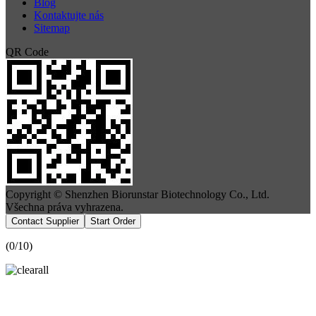
Blog
Kontaktujte nás
Sitemap
QR Code
Copyright © Shenzhen Biorunstar Biotechnology Co., Ltd.
Všechna práva vyhrazena.
Contact Supplier
Start Order
(
0
/10)