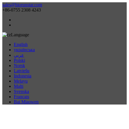
sales@biorunstar.com
+86-0755 2308 4243
Language
English
українська
عربي
Polski
Norsk
Latviešu
Indonesia
Melayu
Malti
Svenska
Français
Bai Miaowen