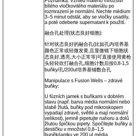
Poznámka: Vzhled malého množství
bílého vločkovitého materiálu po
rozmrazení je normální. Nechte médium
3–5 minut odstát, aby se vločky usadily,
a poté odeberte supernatant k použití.
融合孔处理(状态良好细胞):
针对状态良好的融合孔(比如孔内培养基
颜色正常或轻微发黄,且显微镜下细胞状
态良好,透亮,大小正常等)可直接使用黄枪
头轻轻吹打融合孔,细胞计数后按0,8-1,5
buňky/孔/200ul培养基铺数合孔
Manipulace s Fusion Wells – zdravé
buňky:
U fúzních jamek s buňkami v dobrém
stavu (např. barva média normální nebo
slabě žlutá, buňky pod mikroskopem
vypadají zdravé, světlé a mají normální
velikost), jemně pipetujte nahoru a dolů
žlutou špičkou pipety. Spočítejte buňky a
destičku v množství 0,8–1,5
buněk/jamku ve 200 µl média.