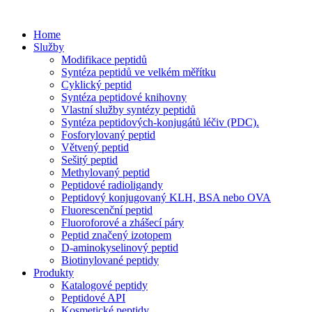
Home
Služby
Modifikace peptidů
Syntéza peptidů ve velkém měřítku
Cyklický peptid
Syntéza peptidové knihovny
Vlastní služby syntézy peptidů
Syntéza peptidových-konjugátů léčiv (PDC).
Fosforylovaný peptid
Větvený peptid
Sešitý peptid
Methylovaný peptid
Peptidové radioligandy
Peptidový konjugovaný KLH, BSA nebo OVA
Fluorescenční peptid
Fluoroforové a zhášecí páry
Peptid značený izotopem
D-aminokyselinový peptid
Biotinylované peptidy
Produkty
Katalogové peptidy
Peptidové API
Kosmetické peptidy