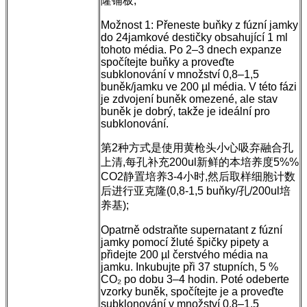
隆铺板;
Možnost 1: Přeneste buňky z fúzní jamky
do 24jamkové destičky obsahující 1 ml
tohoto média. Po 2–3 dnech expanze
spočítejte buňky a proveďte
subklonování v množství 0,8–1,5
buněk/jamku ve 200 µl média. V této fázi
je zdvojení buněk omezené, ale stav
buněk je dobrý, takže je ideální pro
subklonování.
第2种方式是使用黄枪头小心吸弃融合孔
上清,每孔补充200ul新鲜的本培养度5%%
CO2静置培养3-4小时,然后取样细胞计数
后进行亚克隆(0,8-1,5 buňky/孔/200ul培
养基);
Opatrně odstraňte supernatant z fúzní
jamky pomocí žluté špičky pipety a
přidejte 200 µl čerstvého média na
jamku. Inkubujte při 37 stupních, 5 %
CO₂ po dobu 3–4 hodin. Poté odeberte
vzorky buněk, spočítejte je a proveďte
subklonování v množství 0,8–1,5