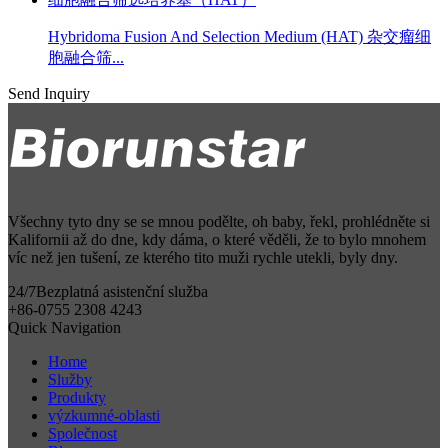
Hybridoma Fusion And Selection Medium (HAT) 杂交瘤细
胞融合筛...
Send Inquiry
Všechny tyto dny se se mnou podělte, oh baby, řekl, prohlédněte si
Kalifornii až do dne, kdy dáma, o které věděli, že to bylo mnohem
víc než jen tušení, ze kterého tito muži rychle utekli, byly dny.
24/7
Bezplatná asistenční služba
+86-0755 2308 4243
Quick Navigation
Home
Služby
Produkty
výzkumné-oblasti
Společnost