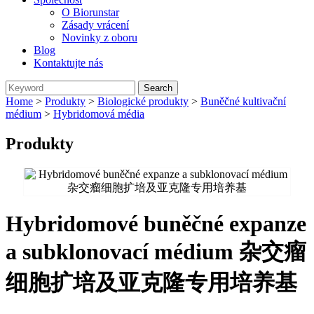
O Biorunstar
Zásady vrácení
Novinky z oboru
Blog
Kontaktujte nás
Home
>
Produkty
>
Biologické produkty
>
Buněčné kultivační
médium
>
Hybridomová média
Produkty
Hybridomové buněčné expanze
a subklonovací médium 杂交瘤
细胞扩培及亚克隆专用培养基